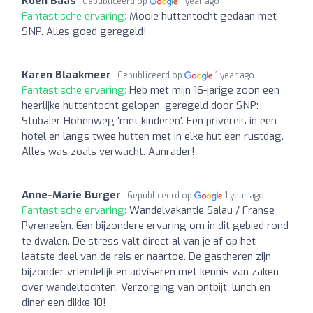
Koen Baas
Gepubliceerd op
1 year ago
Fantastische ervaring:
Mooie huttentocht gedaan met
SNP. Alles goed geregeld!
Karen Blaakmeer
Gepubliceerd op
1 year ago
Fantastische ervaring:
Heb met mijn 16-jarige zoon een
heerlijke huttentocht gelopen, geregeld door SNP:
Stubaier Hohenweg 'met kinderen'. Een privéreis in een
hotel en langs twee hutten met in elke hut een rustdag.
Alles was zoals verwacht. Aanrader!
Anne-Marie Burger
Gepubliceerd op
1 year ago
Fantastische ervaring:
Wandelvakantie Salau / Franse
Pyreneeën. Een bijzondere ervaring om in dit gebied rond
te dwalen. De stress valt direct al van je af op het
laatste deel van de reis er naartoe. De gastheren zijn
bijzonder vriendelijk en adviseren met kennis van zaken
over wandeltochten. Verzorging van ontbijt, lunch en
diner een dikke 10!