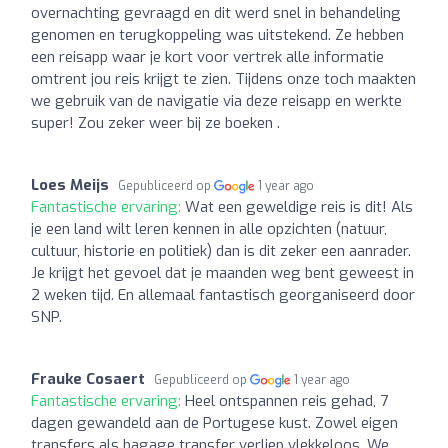
overnachting gevraagd en dit werd snel in behandeling
genomen en terugkoppeling was uitstekend. Ze hebben
een reisapp waar je kort voor vertrek alle informatie
omtrent jou reis krijgt te zien. Tijdens onze toch maakten
we gebruik van de navigatie via deze reisapp en werkte
super! Zou zeker weer bij ze boeken .
Loes Meijs
Gepubliceerd op
1 year ago
Fantastische ervaring:
Wat een geweldige reis is dit! Als
je een land wilt leren kennen in alle opzichten (natuur,
cultuur, historie en politiek) dan is dit zeker een aanrader.
Je krijgt het gevoel dat je maanden weg bent geweest in
2 weken tijd. En allemaal fantastisch georganiseerd door
SNP.
Frauke Cosaert
Gepubliceerd op
1 year ago
Fantastische ervaring:
Heel ontspannen reis gehad, 7
dagen gewandeld aan de Portugese kust. Zowel eigen
transfers als bagage transfer verliep vlekkeloos. We