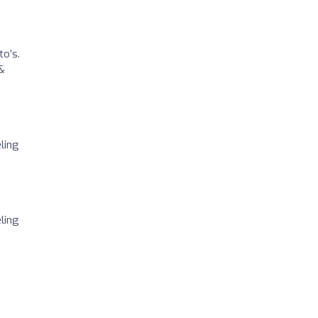
to’s.
 &
ling
ling