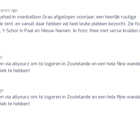
 years ago
gehad in voedselbon Grau afgelopen voorjaar, een heerlijk rustige
tent, en vanuit daar hebben wij heel leuke plekken bezocht. Zie fo
 ‘t Schor in Paal en Nieuw Namen. 1e foto: thee met verse kruiden
go
en via allyourz om te logeren in Zoutelande en een hele fijne wande
plek te hebben!
ago
en via allyourz om te logeren in Zoutelande en een hele fijne wande
plek te hebben!