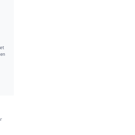
et
men
ar