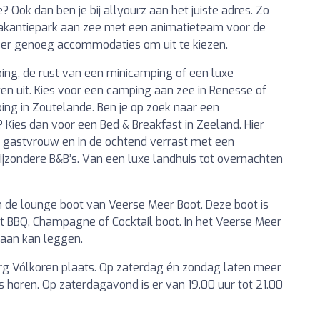
? Ook dan ben je bij allyourz aan het juiste adres. Zo
 vakantiepark aan zee met een animatieteam voor de
jn er genoeg accommodaties om uit te kiezen.
ping, de rust van een minicamping of een luxe
ten uit. Kies voor een camping aan zee in Renesse of
ng in Zoutelande. Ben je op zoek naar een
 Kies dan voor een Bed & Breakfast in Zeeland. Hier
 gastvrouw en in de ochtend verrast met een
j bijzondere B&B’s. Van een luxe landhuis tot overnachten
de lounge boot van Veerse Meer Boot. Deze boot is
t BBQ, Champagne of Cocktail boot. In het Veerse Meer
e aan kan leggen.
urg Vólkoren plaats. Op zaterdag én zondag laten meer
horen. Op zaterdagavond is er van 19.00 uur tot 21.00