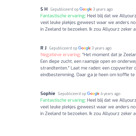
S H
Gepubliceerd op
3 years ago
Fantastische ervaring:
Heel blij dat we Allyour
veel leuke plekjes geweest waar we anders no
in Zeeland te bezoeken. Ik zou Allyourz zeker a
R J
Gepubliceerd op
3 years ago
Negatieve ervaring:
“Het moment dat je Zeelan
Een diepe zucht, een raampje open en onderweg
strandtenten.” Laat me raden: een copywriter 
eindbestemming. Daar ga je heen om koffie te
Sophie
Gepubliceerd op
4 years ago
Fantastische ervaring:
Heel blij dat we Allyour
veel leuke plekjes geweest waar we anders no
in Zeeland te bezoeken. Ik zou Allyourz zeker a