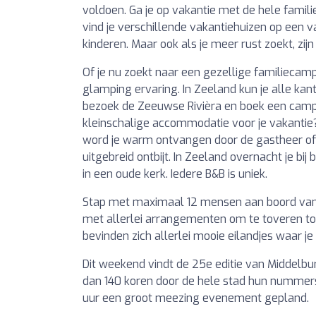
voldoen. Ga je op vakantie met de hele familie
vind je verschillende vakantiehuizen op een
kinderen. Maar ook als je meer rust zoekt, zi
Of je nu zoekt naar een gezellige familiecam
glamping ervaring. In Zeeland kun je alle kan
bezoek de Zeeuwse Rivièra en boek een campi
kleinschalige accommodatie voor je vakantie?
word je warm ontvangen door de gastheer of
uitgebreid ontbijt. In Zeeland overnacht je bi
in een oude kerk. Iedere B&B is uniek.
Stap met maximaal 12 mensen aan boord van 
met allerlei arrangementen om te toveren to
bevinden zich allerlei mooie eilandjes waar j
Dit weekend vindt de 25e editie van Middelb
dan 140 koren door de hele stad hun nummers 
uur een groot meezing evenement gepland.