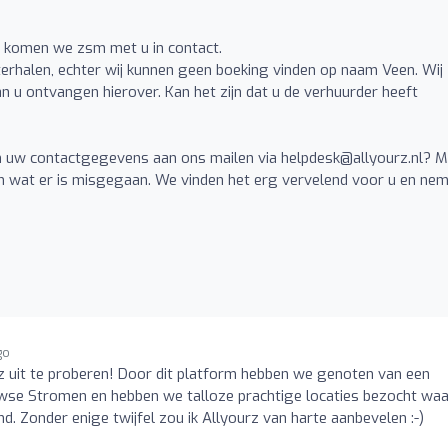
komen we zsm met u in contact.
erhalen, echter wij kunnen geen boeking vinden op naam Veen. Wij
n u ontvangen hierover. Kan het zijn dat u de verhuurder heeft
 uw contactgegevens aan ons mailen via
helpdesk@allyourz.nl
? M
n wat er is misgegaan. We vinden het erg vervelend voor u en ne
go
 uit te proberen! Door dit platform hebben we genoten van een
eeuwse Stromen en hebben we talloze prachtige locaties bezocht wa
nd. Zonder enige twijfel zou ik Allyourz van harte aanbevelen :-)