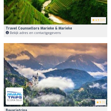
4.9
(37)
Travel Counsellors Marieke & Marieke
Bekijk adres en contactgegevens
5
(1)
Bavariatrips