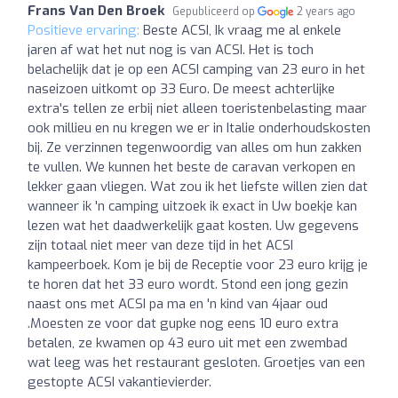
Frans Van Den Broek
Gepubliceerd op
2 years ago
Positieve ervaring:
Beste ACSI, Ik vraag me al enkele
jaren af wat het nut nog is van ACSI. Het is toch
belachelijk dat je op een ACSI camping van 23 euro in het
naseizoen uitkomt op 33 Euro. De meest achterlijke
extra's tellen ze erbij niet alleen toeristenbelasting maar
ook millieu en nu kregen we er in Italie onderhoudskosten
bij. Ze verzinnen tegenwoordig van alles om hun zakken
te vullen. We kunnen het beste de caravan verkopen en
lekker gaan vliegen. Wat zou ik het liefste willen zien dat
wanneer ik 'n camping uitzoek ik exact in Uw boekje kan
lezen wat het daadwerkelijk gaat kosten. Uw gegevens
zijn totaal niet meer van deze tijd in het ACSI
kampeerboek. Kom je bij de Receptie voor 23 euro krijg je
te horen dat het 33 euro wordt. Stond een jong gezin
naast ons met ACSI pa ma en 'n kind van 4jaar oud
.Moesten ze voor dat gupke nog eens 10 euro extra
betalen, ze kwamen op 43 euro uit met een zwembad
wat leeg was het restaurant gesloten. Groetjes van een
gestopte ACSI vakantievierder.