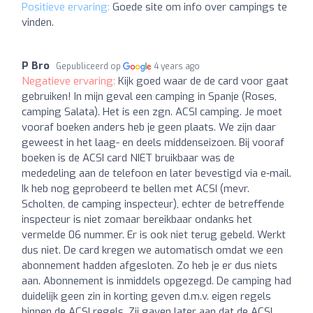
Positieve ervaring:
Goede site om info over campings te
vinden.
P Bro
Gepubliceerd op
4 years ago
Negatieve ervaring:
Kijk goed waar de de card voor gaat
gebruiken! In mijn geval een camping in Spanje (Roses,
camping Salata). Het is een zgn. ACSI camping. Je moet
vooraf boeken anders heb je geen plaats. We zijn daar
geweest in het laag- en deels middenseizoen. Bij vooraf
boeken is de ACSI card NIET bruikbaar was de
mededeling aan de telefoon en later bevestigd via e-mail.
Ik heb nog geprobeerd te bellen met ACSI (mevr.
Scholten, de camping inspecteur), echter de betreffende
inspecteur is niet zomaar bereikbaar ondanks het
vermelde 06 nummer. Er is ook niet terug gebeld. Werkt
dus niet. De card kregen we automatisch omdat we een
abonnement hadden afgesloten. Zo heb je er dus niets
aan. Abonnement is inmiddels opgezegd. De camping had
duidelijk geen zin in korting geven d.m.v. eigen regels
binnen de ACSI regels. Zij gaven later aan dat de ACSI