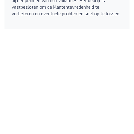
bij het plannen van hun vakanties. Het bedrijf is
vastbesloten om de klantentevredenheid te
verbeteren en eventuele problemen snel op te lossen.