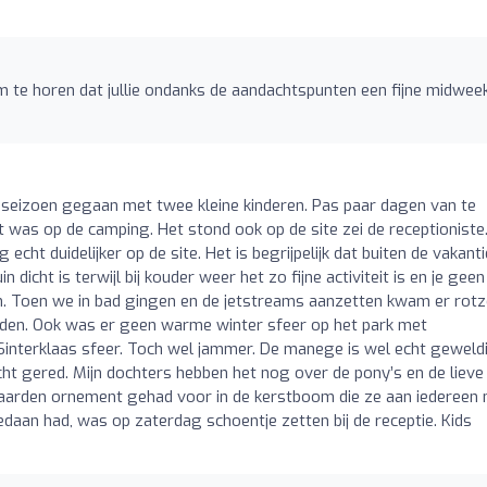
om te horen dat jullie ondanks de aandachtspunten een fijne midwee
tieseizoen gegaan met twee kleine kinderen. Pas paar dagen van te
 was op de camping. Het stond ook op de site zei de receptioniste
echt duidelijker op de site. Het is begrijpelijk dat buiten de vakant
in dicht is terwijl bij kouder weer het zo fijne activiteit is en je geen
en. Toen we in bad gingen en de jetstreams aanzetten kwam er rotz
nden. Ook was er geen warme winter sfeer op het park met
n Sinterklaas sfeer. Toch wel jammer. De manege is wel echt geweld
ht gered. Mijn dochters hebben het nog over de pony’s en de lieve
arden ornement gehad voor in de kerstboom die ze aan iedereen
daan had, was op zaterdag schoentje zetten bij de receptie. Kids