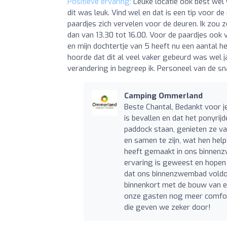
Positieve ervaring:
Leuke locatie ook best wel
dit was leuk. Vind wel en dat is een tip voor d
paardjes zich vervelen voor de deuren. Ik zou
dan van 13.30 tot 16.00. Voor de paardjes ook
en mijn dochtertje van 5 heeft nu een aantal h
hoorde dat dit al veel vaker gebeurd was wel
verandering in begreep ik. Personeel van de sna
Camping Ommerland
Beste Chantal, Bedankt voor je
is bevallen en dat het ponyrij
paddock staan, genieten ze v
en samen te zijn, wat hen help
heeft gemaakt in ons binnenzw
ervaring is geweest en hopen 
dat ons binnenzwembad voldoe
binnenkort met de bouw van e
onze gasten nog meer comfort
die geven we zeker door!