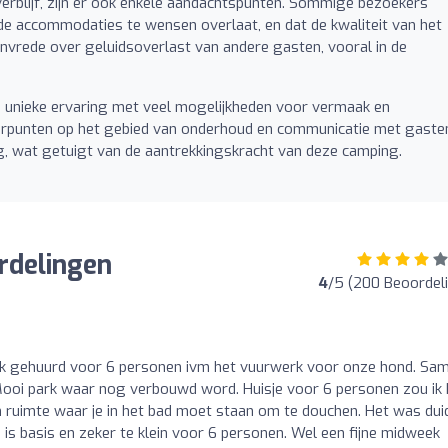
rblijf, zijn er ook enkele aandachtspunten. Sommige bezoekers
 accommodaties te wensen overlaat, en dat de kwaliteit van het
 onvrede over geluidsoverlast van andere gasten, vooral in de
unieke ervaring met veel mogelijkheden voor vermaak en
eterpunten op het gebied van onderhoud en communicatie met gaste
g, wat getuigt van de aantrekkingskracht van deze camping.
rdelingen
4
/5 (200 Beoordel
k gehuurd voor 6 personen ivm het vuurwerk voor onze hond. Sa
ooi park waar nog verbouwd word. Huisje voor 6 personen zou ik 
 ruimte waar je in het bad moet staan om te douchen. Het was duid
 is basis en zeker te klein voor 6 personen. Wel een fijne midweek