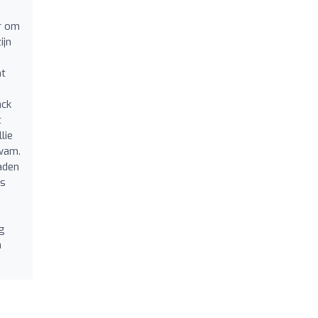
er om
ijn
nt
ack
t
lie
kwam.
aden
ns
ng
n