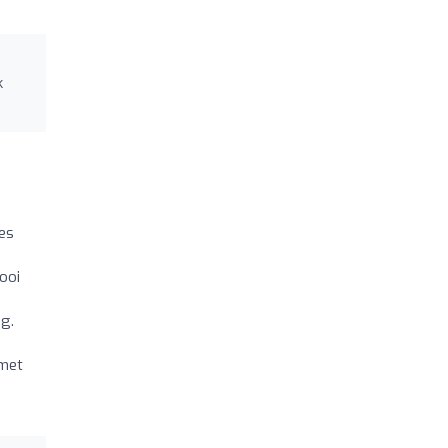
k
.
ies
ooi
ig.
 met