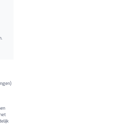
n.
ingen)
men
het
elijk