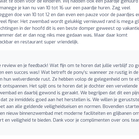
 wat te doen voor de kinderen. Wij hadden ook een paardje gehuurd
e manege je kan nu van 10 tot 16 uur een paardje huren. Zag veel
 zeggen doe van 10 tot 12 en dan even een pauze voor de paardjes e
 veel fijner. Het zwembad wordt gelukkig vernieuwd rand is mega g
echtingen in der hoofd dit is een beste domper geweest op vakantie
 jammer dat er dan nog niks mee gedaan was. Maar daar komt
ckbar en restaurant super vriendelijk.
 review en je feedback! Wat fijn om te horen dat jullie verblijf zo 
den een succes was! Wat betreft de pony’s: wanneer ze rustig in de
an hun welverdiende rust. Ze hebben volop de gelegenheid om te e
t ontspannen. Het spijt ons te horen dat je dochter een vervelende 
embad en daarbij gewond is geraakt. We begrijpen dat dit een pijnl
dat ze inmiddels goed aan het herstellen is. We willen je gerustste
t aan alle geldende veiligheidseisen en normen. Bovendien start
en nieuw binnenzwembad met moderne faciliteiten en glijbanen o
 en veiligheid te bieden. Dank voor je complimenten over ons tea