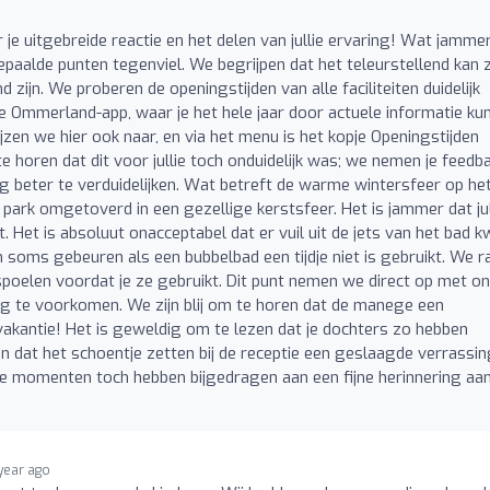
 je uitgebreide reactie en het delen van jullie ervaring! Wat jamm
 bepaalde punten tegenviel. We begrijpen dat het teleurstellend kan z
nd zijn. We proberen de openingstijden van alle faciliteiten duidelijk
 Ommerland-app, waar je het hele jaar door actuele informatie ku
zen we hier ook naar, en via het menu is het kopje Openingstijden
 te horen dat dit voor jullie toch onduidelijk was; we nemen je feedb
 beter te verduidelijken. Wat betreft de warme wintersfeer op he
 park omgetoverd in een gezellige kerstsfeer. Het is jammer dat jul
 Het is absoluut onacceptabel dat er vuil uit de jets van het bad 
n soms gebeuren als een bubbelbad een tijdje niet is gebruikt. We r
spoelen voordat je ze gebruikt. Dit punt nemen we direct op met o
te voorkomen. We zijn blij om te horen dat de manege een
 vakantie! Het is geweldig om te lezen dat je dochters zo hebben
jn dat het schoentje zetten bij de receptie een geslaagde verrassi
 momenten toch hebben bijgedragen aan een fijne herinnering aa
 year ago