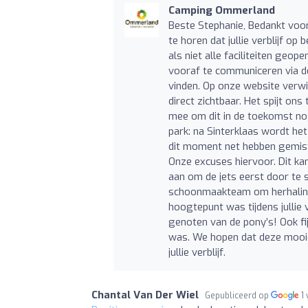
Camping Ommerland
Beste Stephanie, Bedankt voor
te horen dat jullie verblijf op
als niet alle faciliteiten geope
vooraf te communiceren via de
vinden. Op onze website verwij
direct zichtbaar. Het spijt ons
mee om dit in de toekomst nog
park: na Sinterklaas wordt het
dit moment net hebben gemist.
Onze excuses hiervoor. Dit ka
aan om de jets eerst door te 
schoonmaakteam om herhaling 
hoogtepunt was tijdens jullie
genoten van de pony’s! Ook fi
was. We hopen dat deze mooie
jullie verblijf.
Chantal Van Der Wiel
Gepubliceerd op
1