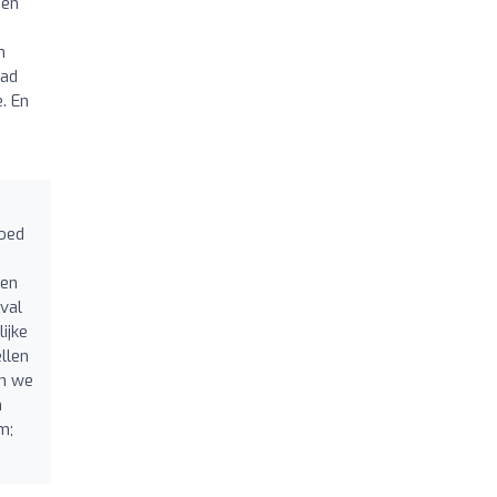
 en
n
lad
. En
goed
ten
val
ijke
llen
en we
m
m;