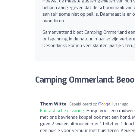
Hoewel de meeste gasten genieten van hun ve
hebben aangegeven dat de schoonmaak van de
sanitair soms niet op peil is. Daarnaast is er
avonduren.
Samenvattend biedt Camping Ommerland een 
ontspanning in de natuur, maar er zijn verb
Desondanks komen veel klanten jaarlijks teru
Camping Ommerland: Beoo
Thom Witte
Gepubliceerd op
1 year ago
Fantastische ervaring:
Huisje voor een midwee
met ons bevriende koppel ook met een hond. M
geen 2 weken uithouden met 1 toilet en 1 douch
een huisje voor verhuur met huisdieren. Keuken