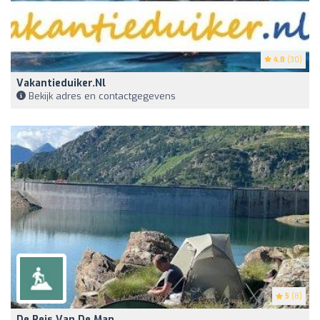
4.8
(30)
Vakantieduiker.nl
Bekijk adres en contactgegevens
5
(8)
De Reis Van De Man