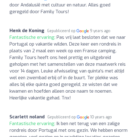
door Andalusië met cultuur en natuur. Alles goed
geregeld door Family Tours!
Henk de Koning
Gepubliceerd op
9 years ago
Fantastische ervaring:
Pas vrij laat besloten dat we naar
Portugal op vakantie wilden. Deze keer een rondreis in
plaats van 2 maal een week op een Franse camping.
Family Tours heeft ons heel prettig en uitgebreid
geholpen met het samenstellen van deze maatwerk reis
voor 14 dagen. Leuke afwisseling van quinta's met altijd
wel een zwembad erbij of in de buurt. Ter plekke was
alles bij elke quinta goed geregeld, ze wisten dat we
kwamen en hoefden alleen onze naam te noemen.
Heerlijke vakantie gehad. Tnx!
Scarlett noland
Gepubliceerd op
10 years ago
Fantastische ervaring:
Ik ben net terug van een zalige
rondreis door Portugal met ons gezin. We hebben enorm
genoten, veel gezien en in prachtige locaties gezeten.