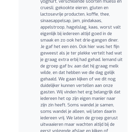
yoghurt, verschillende soorten muesli en
cruesli, gekookte eieren, gluten en
lactosevrije producten, koffie, thee,
sinaasappelsap, jam, pindakaas,
appelstroop, hagelslag, kaas, worst valt
eigenlijk bij iedereen altijd goed in de
smaak en zo ook het drie-gangen diner.
Je gaf het een één. Ook hier was het fijn
geweest als je ter plekke vertelt had wat
je graag extra erbij had gehad. Iemand uit
de groep gaf bv. aan dat hij graag melk
wilde, en dat hebben we die dag gelijk
gehaald. We gaan kijken of we dit nog
duidelijker kunnen vertellen aan onze
gasten. Wij vinden het erg belangrijk dat
iedereen het op zijn eigen manier naar
zijn zin heeft. Soms wandel je samen,
soms wandel je alleen, wij laten daarin
iedereen vrij. We laten de groep gerust
uitwaaieren maar wachten altijd bij de
eerst volgende afslag en kijken of