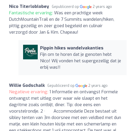
Nico Titerloblobey
Gepubliceerd op
2 years ago
Fantastische ervaring:
Was een prachtige week
DutchMountainTrail en de 7 Summits wandelen/hiken,
pittig gezellig en zeer goed begeleid en culinair
verzorgd door Jan & Kim. Chapeau!
Pippin hikes wandelvakanties
Fijn om te horen dat je genoten hebt
Nico! Wij vonden het supergezellig dat je
erbij was!!
Willie Godschalk
Gepubliceerd op
2 years ago
Negatieve ervaring:
1 Informatie en ontvangst Formele
ontvangst met uitleg over waar wie slaapt en het
dagritme zoals ontbijt, diner. Tip: doe eens een
voorstelrondje. 2 · Accommodatie Deze bestaat uit
sibley tenten van 3m doorsnee met een veldbed met dun
matje, een klein houten kistje met een schemerlamp en
een stekkerdoos met 1 vrij stopcontact. De tent was al