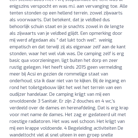
enigszins verspocht en was m.i. aan vervanging toe. Alle
tenten stonden op een hellend terrein, zowel zijwaarts
als voorwaarts. Dat betekent, dat je veldbed dus
behoorlijk schuin staat en je snachts zowel in de lengte
als zijwaarts van je veldbed glijdt. Een opmerking door
mij werd afgedaan als “ dat lukt toch wel”, weinig
empatisch en dat terwijl zij als eigenaar zelf aan de kant
stonden, waar het wel vlak was. De camping zelf is erg
basic qua voorzieningen, ligt buiten het dorp en zeer
rustig gelegen. Het heeft sinds 2015 geen vermelding
meer bij Acsi en gezien de rommelige staat van
onderhoud, sta ik daar niet van te kijken. Bij de ingang en
rond het toiletgebouw lijkt het wel het terrein van een
oudijzer handelaar. De camping krijgt van mij een
onvoldoende 3 Sanitair, Er zijn 2 douches en 4 wc,’s
verdeeld over de dames en herenafdeling. Dat is erg krap
voor met name de dames. Het zag er gedateerd uit met
roestige radiatoren. Het was wel schoon. Het krijgt van
mij een krappe voldoende. 4 Begeleiding activiteiten De
wandeltocht viel al snel uiteen in een groep snelle