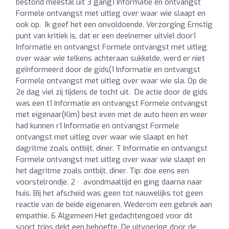
bestond meestal uit 3 gang1 Informatie en ontvangst
Formele ontvangst met uitleg over waar wie slaapt en
ook op. Ik geef het een onvoldoende. Verzorging Ernstig
punt van kritiek is, dat er een deelnemer uitviel door1
Informatie en ontvangst Formele ontvangst met uitleg
over waar wie telkens achteraan sukkelde, werd er niet
geïnformeerd door de gids(1 Informatie en ontvangst
Formele ontvangst met uitleg over waar wie sla. Op de
2e dag viel zij tijdens de tocht uit. De actie door de gids
was een t1 Informatie en ontvangst Formele ontvangst
met eigenaar(Kim) best even met de auto heen en weer
had kunnen r1 Informatie en ontvangst Formele
ontvangst met uitleg over waar wie slaapt en het
dagritme zoals ontbijt, diner. T Informatie en ontvangst
Formele ontvangst met uitleg over waar wie slaapt en
het dagritme zoals ontbijt, diner. Tip: doe eens een
voorstelrondje. 2 · avondmaaltijd en ging daarna naar
huis. Bij het afscheid was geen tot nauwelijks tot geen
reactie van de beide eigenaren. Wederom een gebrek aan
empathie. 6 Algemeen Het gedachtengoed voor dit
soort trips dekt een behoefte. De uitvoering door de