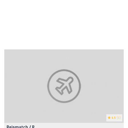
4.5
(6)
Reismatch / R