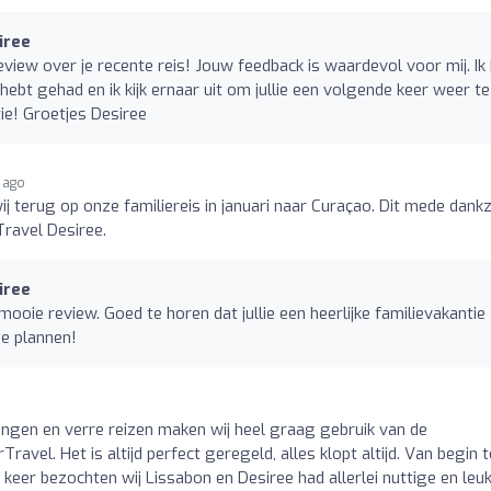
iree
view over je recente reis! Jouw feedback is waardevol voor mij. Ik
ng hebt gehad en ik kijk ernaar uit om jullie een volgende keer weer te
e! Groetjes Desiree
 ago
wij terug op onze familiereis in januari naar Curaçao. Dit mede dankz
ravel Desiree.
iree
oie review. Goed te horen dat jullie een heerlijke familievakantie
e plannen!
ngen en verre reizen maken wij heel graag gebruik van de
avel. Het is altijd perfect geregeld, alles klopt altijd. Van begin t
 keer bezochten wij Lissabon en Desiree had allerlei nuttige en leu