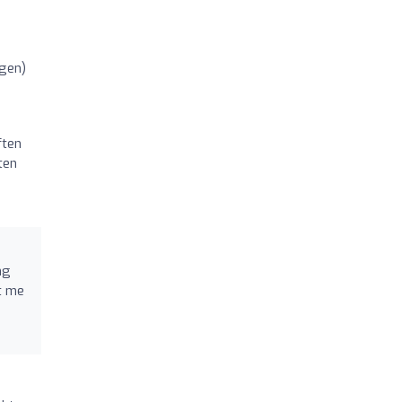
ngen)
ften
ten
ng
et me