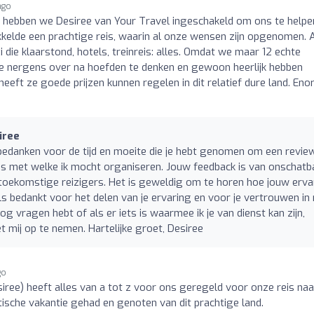
ago
 hebben we Desiree van Your Travel ingeschakeld om ons te helpen
kelde een prachtige reis, waarin al onze wensen zijn opgenomen. A
i die klaarstond, hotels, treinreis: alles. Omdat we maar 12 echte
we nergens over na hoefden te denken en gewoon heerlijk hebben
eeft ze goede prijzen kunnen regelen in dit relatief dure land. En
iree
jk bedanken voor de tijd en moeite die je hebt genomen om een revie
 reis met welke ik mocht organiseren. Jouw feedback is van onschatb
toekomstige reizigers. Het is geweldig om te horen hoe jouw erva
bedankt voor het delen van je ervaring en voor je vertrouwen in 
nog vragen hebt of als er iets is waarmee ik je van dienst kan zijn,
 mij op te nemen. Hartelijke groet, Desiree
go
iree) heeft alles van a tot z voor ons geregeld voor onze reis naa
tische vakantie gehad en genoten van dit prachtige land.