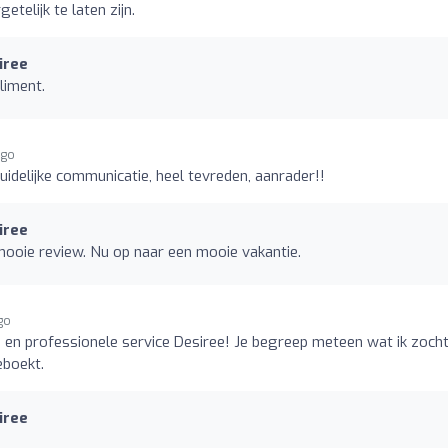
telijk te laten zijn.
iree
liment.
ago
uidelijke communicatie, heel tevreden, aanrader!!
iree
mooie review. Nu op naar een mooie vakantie.
go
 en professionele service Desiree! Je begreep meteen wat ik zoch
eboekt.
iree