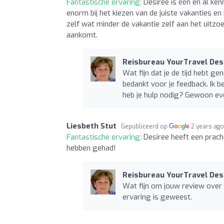
Fantastische ervaring:
Desiree is één en al ken
enorm bij het kiezen van de juiste vakanties e
zelf wat minder de vakantie zelf aan het uitzoe
aankomt.
Reisbureau YourTravel Des
Wat fijn dat je de tijd hebt ge
bedankt voor je feedback. Ik b
heb je hulp nodig? Gewoon even
Liesbeth Stut
Gepubliceerd op
2 years ag
Fantastische ervaring:
Desiree heeft een prach
hebben gehad!
Reisbureau YourTravel Des
Wat fijn om jouw review over ju
ervaring is geweest.