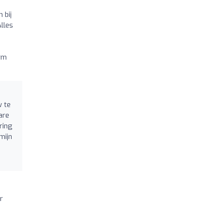
 bij
lles
orm
w te
are
ring
mijn
r