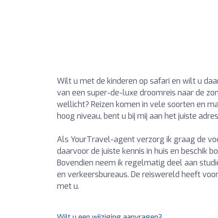
Wilt u met de kinderen op safari en wilt u da
van een super-de-luxe droomreis naar de zon 
wellicht? Reizen komen in vele soorten en ma
hoog niveau, bent u bij mij aan het juiste adres
Als YourTravel-agent verzorg ik graag de voo
daarvoor de juiste kennis in huis en beschik 
Bovendien neem ik regelmatig deel aan studi
en verkeersbureaus. De reiswereld heeft voo
met u.
Wilt u een wijziging aanvragen?