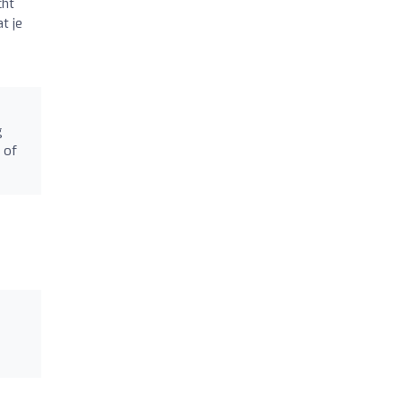
cht
t je
g
 of