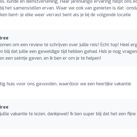
nis, kunde en dienstverlening. Haar jarenlange ervaring helpt ons e
n bij het samenstellen ervan. Waar we ook van genieten is dat -omda
ken bent- je elke weer verrast bent als je bij de volgende locatie
iree
nomen om een review te schrijven over jullie reis! Echt top! Heel er
en blij dat jullie een geweldige tijd hebben gehad. Heb je nog vragen
 een seintje geven, en ik ben er om je te helpen!
o
tig huis voor ons gevonden, waardoor we een heerlijke vakantie
iree
llie vakantie te lezen, dankjewel! Ik ben super blij dat het een fijne