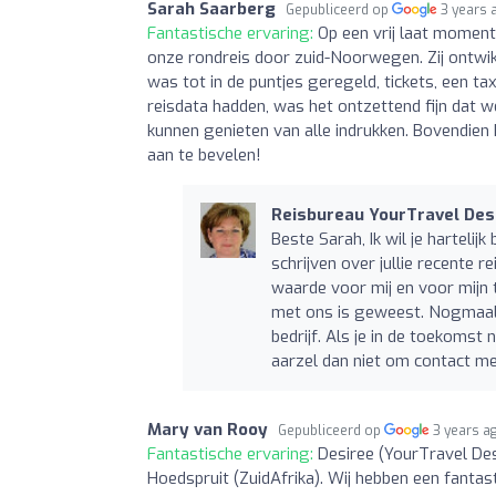
Sarah Saarberg
Gepubliceerd op
3 years 
Fantastische ervaring:
Op een vrij laat moment
onze rondreis door zuid-Noorwegen. Zij ontwik
was tot in de puntjes geregeld, tickets, een tax
reisdata hadden, was het ontzettend fijn dat 
kunnen genieten van alle indrukken. Bovendien h
aan te bevelen!
Reisbureau YourTravel Des
Beste Sarah, Ik wil je harteli
schrijven over jullie recente
waarde voor mij en voor mijn 
met ons is geweest. Nogmaals 
bedrijf. Als je in de toekomst 
aarzel dan niet om contact met
Mary van Rooy
Gepubliceerd op
3 years a
Fantastische ervaring:
Desiree (YourTravel Des
Hoedspruit (ZuidAfrika). Wij hebben een fantas