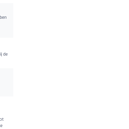
 ben
ij de
ot
ke