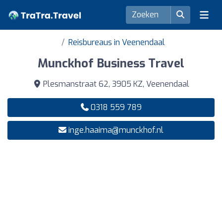
Reisbureaus in Veenendaal
Munckhof Business Travel
Plesmanstraat 62, 3905 KZ, Veenendaal
0318 559 789
inge.haaima@munckhof.nl