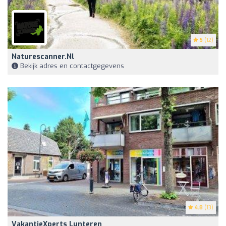
5
(12)
Naturescanner.nl
Bekijk adres en contactgegevens
4.8
(13)
VakantieXperts Lunteren