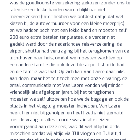
was de goedkoopste verzekering gekozen zonder ons te
laten kiezen. lekke banden waren blijkbaar niet
meeverzekerd (later hebben we ontdekt dat je dat wel
kiezen bij de autoverhuurder voor een kleine meerprijs)
en we hadden pech met een lekke band en moesten zelf
230 euro extra betalen ter plaatse, die verder niet
gedekt werd door de nederlandse reisverzekering. de
airport shuttle had vertraging bij het terugkomen van de
luchthaven naar huis, omdat we moesten wachten op
een andere familie die ook dezelfde airport shuttle had
en die familie was laat. Op zich kan Van Laere daar niks
aan doen, maar het telt toch mee met onze ervaring. de
email communicatie met Van Laere vonden wij minder
vriendelijk als afgelopen jaren. bij het terugkomen
moesten we zelf uitzoeken hoe we de bagage en ook de
plaats in het vliegtuig moesten inchecken, Van Laere
heeft hier niet bij geholpen en heeft zelfs niet gemaild
met de vraag of alles in orde was. in alle reizen
voorafgaand aan deze reis, was dit wel altijd in orde.
misschien omdat wij altijd via TUI vlogen en TUI altijd