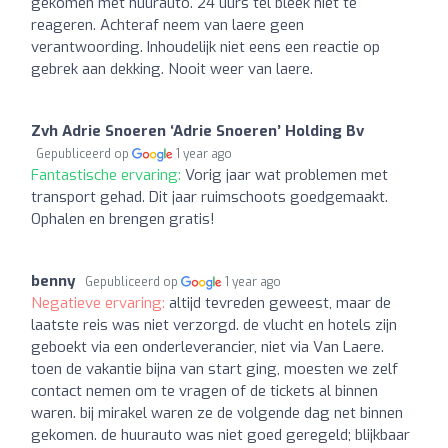
gekomen met huurauto. 24 uurs tel bleek niet te
reageren. Achteraf neem van laere geen
verantwoording. Inhoudelijk niet eens een reactie op
gebrek aan dekking. Nooit weer van laere.
Zvh Adrie Snoeren ‘Adrie Snoeren’ Holding Bv
Gepubliceerd op
1 year ago
Fantastische ervaring:
Vorig jaar wat problemen met
transport gehad. Dit jaar ruimschoots goedgemaakt.
Ophalen en brengen gratis!
benny
Gepubliceerd op
1 year ago
Negatieve ervaring:
altijd tevreden geweest, maar de
laatste reis was niet verzorgd. de vlucht en hotels zijn
geboekt via een onderleverancier, niet via Van Laere.
toen de vakantie bijna van start ging, moesten we zelf
contact nemen om te vragen of de tickets al binnen
waren. bij mirakel waren ze de volgende dag net binnen
gekomen. de huurauto was niet goed geregeld; blijkbaar