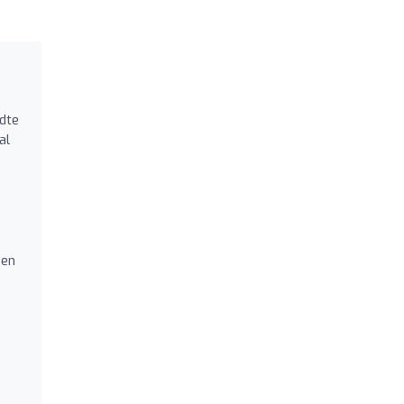
edte
al
een