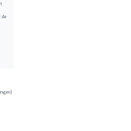
et
t de
ingen)