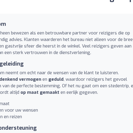
oom
 heen bewezen als een betrouwbare partner voor reizigers die op
ndig advies. Klanten waarderen het bureau niet alleen voor de bre
gastvrije sfeer die heerst in de winkel. Veel reizigers geven aan 
an een sterk vertrouwen in de dienstverlening.
geleiding
team neemt om echt naar de wensen van de klant te luisteren.
denkend vermogen
en
geduld
, waardoor reizigers het gevoel
n van de perfecte bestemming. Of het nu gaat om een stedentrip, 
ordt altijd
op maat gemaakt
en eerlijk gegeven.
 maat
men voor uw wensen
n en reizen
 ondersteuning