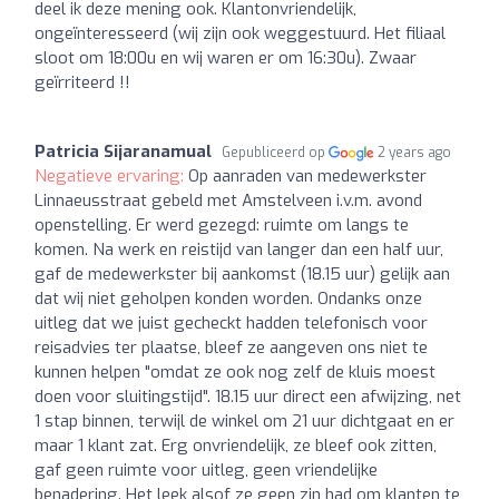
deel ik deze mening ook. Klantonvriendelijk,
ongeïnteresseerd (wij zijn ook weggestuurd. Het filiaal
sloot om 18:00u en wij waren er om 16:30u). Zwaar
geïrriteerd !!
Patricia Sijaranamual
Gepubliceerd op
2 years ago
Negatieve ervaring:
Op aanraden van medewerkster
Linnaeusstraat gebeld met Amstelveen i.v.m. avond
openstelling. Er werd gezegd: ruimte om langs te
komen. Na werk en reistijd van langer dan een half uur,
gaf de medewerkster bij aankomst (18.15 uur) gelijk aan
dat wij niet geholpen konden worden. Ondanks onze
uitleg dat we juist gecheckt hadden telefonisch voor
reisadvies ter plaatse, bleef ze aangeven ons niet te
kunnen helpen "omdat ze ook nog zelf de kluis moest
doen voor sluitingstijd". 18.15 uur direct een afwijzing, net
1 stap binnen, terwijl de winkel om 21 uur dichtgaat en er
maar 1 klant zat. Erg onvriendelijk, ze bleef ook zitten,
gaf geen ruimte voor uitleg, geen vriendelijke
benadering. Het leek alsof ze geen zin had om klanten te