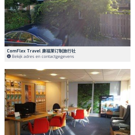
ComFlex Travel 康福莱订制旅行社
Bekijk adres en contactgegevens