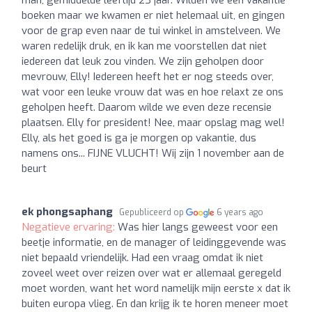
boeken maar we kwamen er niet helemaal uit, en gingen
voor de grap even naar de tui winkel in amstelveen. We
waren redelijk druk, en ik kan me voorstellen dat niet
iedereen dat leuk zou vinden. We zijn geholpen door
mevrouw, Elly! Iedereen heeft het er nog steeds over,
wat voor een leuke vrouw dat was en hoe relaxt ze ons
geholpen heeft. Daarom wilde we even deze recensie
plaatsen. Elly for president! Nee, maar opslag mag wel!
Elly, als het goed is ga je morgen op vakantie, dus
namens ons... FIJNE VLUCHT! Wij zijn 1 november aan de
beurt
ek phongsaphang
Gepubliceerd op
6 years ago
Negatieve ervaring:
Was hier langs geweest voor een
beetje informatie, en de manager of leidinggevende was
niet bepaald vriendelijk. Had een vraag omdat ik niet
zoveel weet over reizen over wat er allemaal geregeld
moet worden, want het word namelijk mijn eerste x dat ik
buiten europa vlieg. En dan krijg ik te horen meneer moet