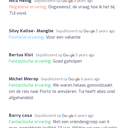
Nico Heilig
Gepubliceerd op
4 years ago
Negatieve ervaring:
Ongewenst, de vraag hoe ik het bij
TUI vond.
Silvy Kalloe- Manglie
Gepubliceerd op
5 years ago
Positieve ervaring:
Voor een vakantie
Bertus Kist
Gepubliceerd op
5 years ago
Fantastische ervaring:
Goed geholpen
Michel Mierop
Gepubliceerd op
6 years ago
Fantastische ervaring:
We waren helaas genoodzaakt
om de reis naar Porto te annuleren. Tui heeft alles snel
afgehandeld.
Barry casa
Gepubliceerd op
6 years ago
Fantastische ervaring:
Met een vriendengroep van 4
man, gemiddelde leeftijd 23 jaar. Wilden we een vakantie