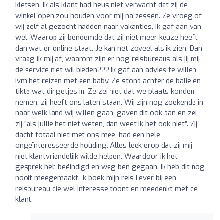
kletsen. Ik als klant had heus niet verwacht dat zij de
winkel open zou houden voor mij na zessen. Ze vroeg of
wij zelf al gezocht hadden naar vakanties, ik gaf aan van
wel. Waarop zij benoemde dat zij niet meer keuze heeft
dan wat er online staat. Je kan net zoveel als ik zien. Dan
vraag ik mij af, waarom zijn er nog reisbureaus als jij mij
de service niet wil bieden??? Ik gaf aan advies te willen
ivm het reizen met een baby. Ze stond achter de balie en
tikte wat dingetjes in. Ze zei niet dat we plaats konden
nemen, zij heeft ons laten staan. Wij zijn nog zoekende in
naar welk land wij willen gaan, gaven dit ook aan en zei
zij “als jullie het niet weten, dan weet ik het ook niet”. Zij
dacht totaal niet met ons mee, had een hele
ongeïnteresseerde houding. Alles leek erop dat zij mij
niet klantvriendelijk wilde helpen. Waardoor ik het
gesprek heb beëindigd en weg ben gegaan. Ik heb dit nog
nooit meegemaakt. Ik boek mijn reis liever bij een
reisbureau die wel interesse toont en meedenkt met de
klant.