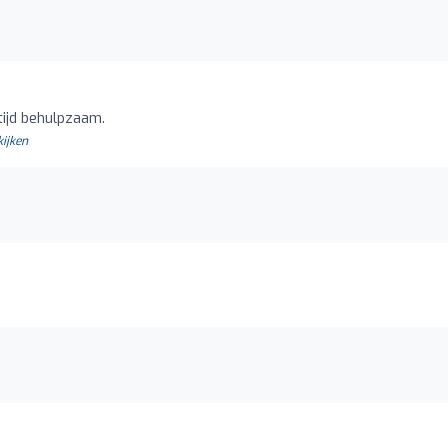
ltijd behulpzaam.
kijken