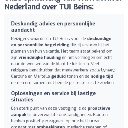
Nederland over TUI Beins:
Deskundig advies en persoonlijke
aandacht
Reizigers waarderen TUI Beins voor de
deskundige
en persoonlijke begeleiding
die zij ervaren bij het
plannen van hun vakantie. Het team staat bekend om
zijn
vriendelijke houding
en het vermogen om echt
naar de wensen van de klant te luisteren. Veel
reizigers benadrukken dat medewerkers zoals Lynsey,
Caroline en Martelle
geduld
tonen en de
nodige tijd
nemen om samen met hen de perfecte reis te zoeken.
Oplossingen en service bij lastige
situaties
Een sterk punt van deze vestiging is de
proactieve
aanpak
bij onverwachte omstandigheden. Klanten
hebben positief gereageerd op hoe het bureau
omgaat met
omboekingen
, medische redenen of